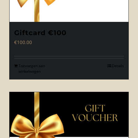
Giftcard €100
€
100.00
Toevoegen aan
Details
winkelwagen