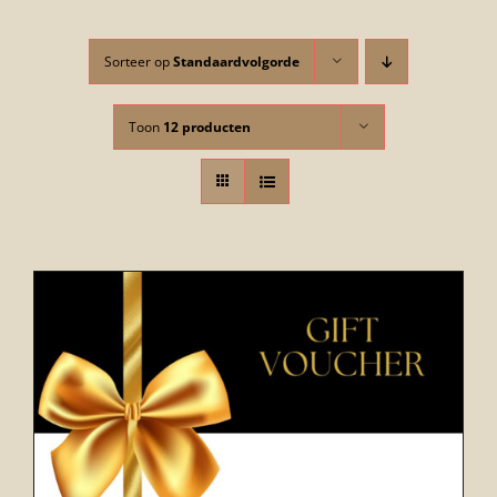
FOTO’S
Sorteer op
Standaardvolgorde
INFO
Toon
12 producten
OPENINGSTIJDEN
GIFTCARD
CONTACT