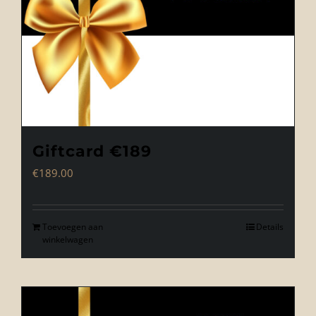
Giftcard €189
€
189.00
Toevoegen aan
Details
winkelwagen