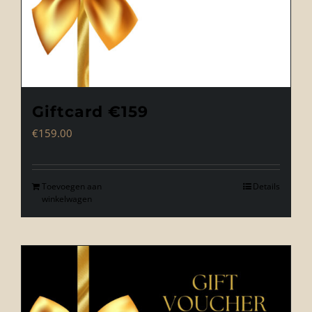
Giftcard €159
€
159.00
Toevoegen aan
Details
winkelwagen