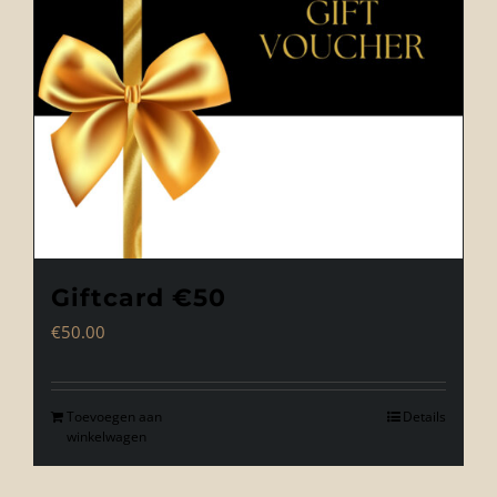
Giftcard €50
€
50.00
Toevoegen aan
Details
winkelwagen