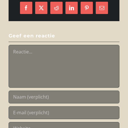
Facebook
X
Reddit
LinkedIn
Pinterest
E-
mail
Geef een reactie
Reactie