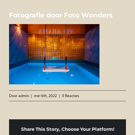
FOTO’S
Fotografie door Foto Wonders
INFO
OPENINGSTIJDEN
GIFTCARD
CONTACT
Door
admin
|
mei 6th, 2022
|
0 Reacties
Share This Story, Choose Your Platform!