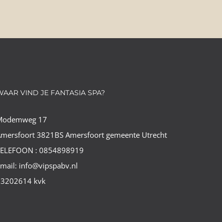
WAAR VIND JE FANTASIA SPA?
Modemweg 17
mersfoort 3821BS Amersfoort gemeente Utrecht
TELEFOON : 0854898919
mail: info@vipspabv.nl
73202614 kvk