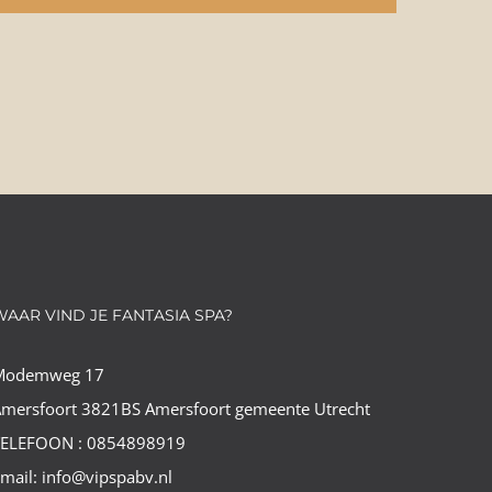
WAAR VIND JE FANTASIA SPA?
Modemweg 17
mersfoort 3821BS Amersfoort gemeente Utrecht
TELEFOON : 0854898919
mail: info@vipspabv.nl