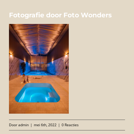
FOTO’S
Fotografie door Foto Wonders
INFO
OPENINGSTIJDEN
GIFTCARD
CONTACT
Door
admin
|
mei 6th, 2022
|
0 Reacties