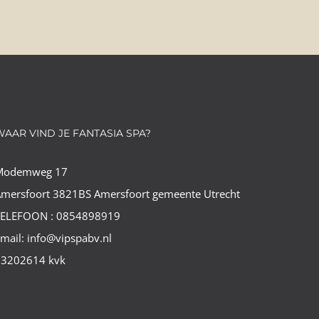
WAAR VIND JE FANTASIA SPA?
Modemweg 17
mersfoort 3821BS Amersfoort gemeente Utrecht
TELEFOON : 0854898919
mail: info@vipspabv.nl
73202614 kvk