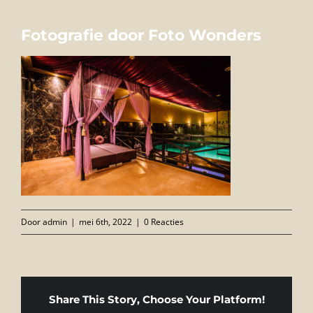
FOTO’S
Fotografie door Foto Wonders
INFO
OPENINGSTIJDEN
GIFTCARD
CONTACT
Door
admin
|
mei 6th, 2022
|
0 Reacties
Share This Story, Choose Your Platform!