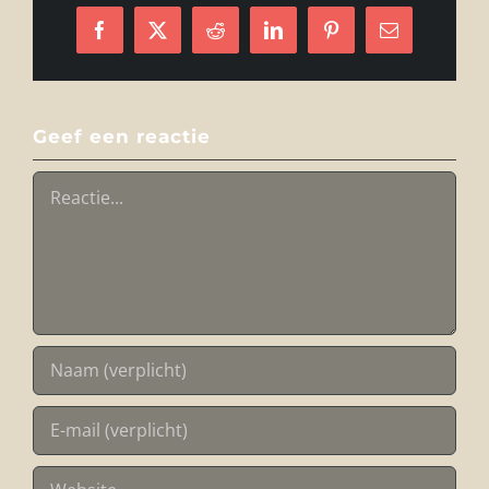
Facebook
X
Reddit
LinkedIn
Pinterest
E-
mail
Geef een reactie
Reactie