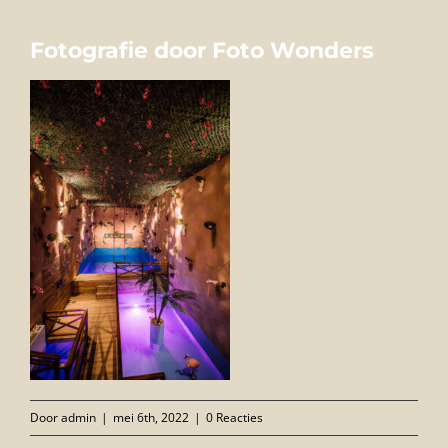
FOTO’S
Fotografie door Foto Wonders
INFO
OPENINGSTIJDEN
GIFTCARD
CONTACT
Door
admin
|
mei 6th, 2022
|
0 Reacties