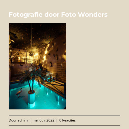
FOTO’S
Fotografie door Foto Wonders
INFO
OPENINGSTIJDEN
GIFTCARD
CONTACT
Door
admin
|
mei 6th, 2022
|
0 Reacties