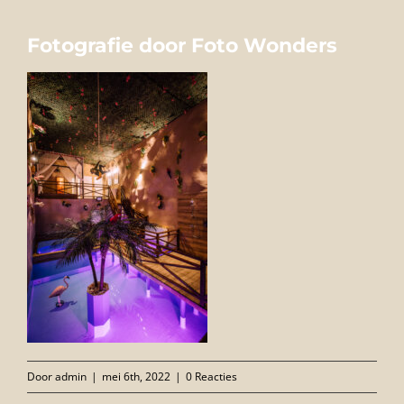
FOTO’S
Fotografie door Foto Wonders
INFO
OPENINGSTIJDEN
GIFTCARD
CONTACT
Door
admin
|
mei 6th, 2022
|
0 Reacties